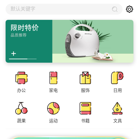
默认关键字
办公
家电
服饰
日用
蔬果
运动
书籍
文具