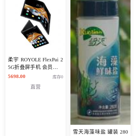
柔宇 ROYOLE FlexPai 2
5G折叠屏手机 会员专享
购买价格 4998元
5698.00
库存0
直营
雪天海藻味盐 罐装 280