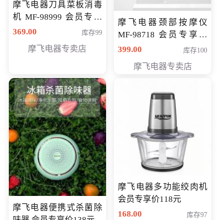
摩飞电器刀具菜板消毒
机 MF-98999 会员专享
摩飞电器颈部按摩仪
价286元
369.00
库存99
MF-98718 会员专享价
299元
摩飞电器专卖店
399.00
库存100
摩飞电器专卖店
摩飞电器多功能绞肉机
会员专享价118元
摩飞电器便携式杀菌除
168.00
库存97
味器 会员专享价138元