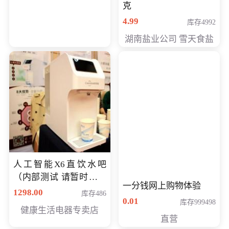
克
4.99
库存4992
湖南盐业公司 雪天食盐
人工智能X6直饮水吧
（内部测试 请暂时不要
一分钱网上购物体验
购买）
1298.00
库存486
0.01
库存999498
健康生活电器专卖店
直营