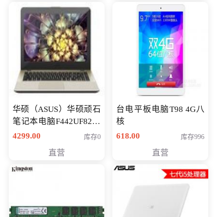
华硕（ASUS）华硕顽石
台电平板电脑T98 4G八
笔记本电脑F442UF8250
核
八代独显轻薄办公商务
4299.00
618.00
库存0
库存996
游戏笔记本 火爆推荐
直营
直营