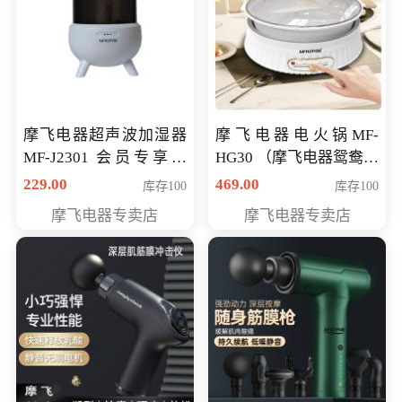
摩飞电器超声波加湿器
摩飞电器电火锅MF-
MF-J2301 会员专享价
HG30 （摩飞电器鸳鸯锅
168元
MF-HG30 ） 会员专享价
229.00
469.00
库存100
库存100
319元
摩飞电器专卖店
摩飞电器专卖店