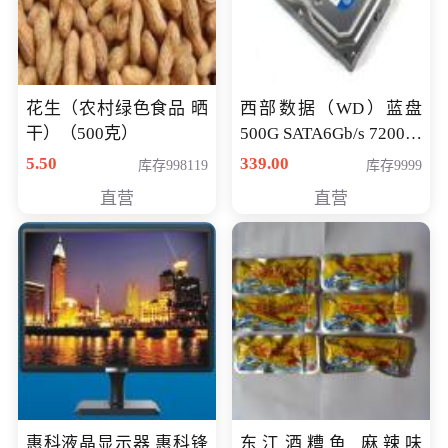
花生（农村绿色食品 晒
西部数据（WD）蓝盘
干）（500克）
500G SATA6Gb/s 7200转
16M 台式机硬盘
5.50
339.00
库存998119
库存9999
(WD5000AAKX)好评近
直营
直营
7万,全球
惠科液晶显示器 惠科锋
东江酒糟鱼 麻辣味