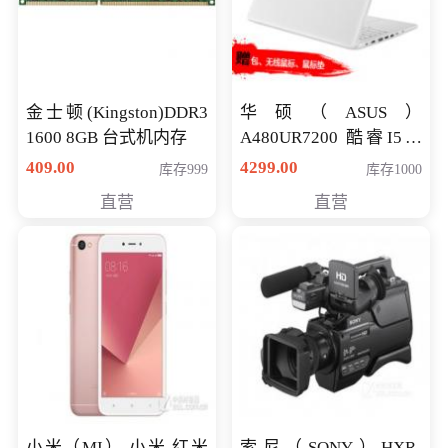
金士顿(Kingston)DDR3
华硕（ASUS）
1600 8GB 台式机内存
A480UR7200 酷睿I5超
薄学生办公游戏独显笔
409.00
4299.00
库存999
库存1000
记本电脑 金色 I5-7200
直营
直营
NV930-2G独
小米（MI） 小米 红米
索尼（SONY）HXR-