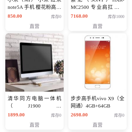
note5A 手机 樱花粉高配
MC2500 专业肩扛式存
版 全网通(3G+32G)
储卡全高清摄录一体机
850.00
7168.00
库存0
库存1000
婚庆 直播 团拜会 专业高
直营
直营
清入门级摄像机
清华同方电脑一体机
步步高手机vivo X9（全
（J1900四
网通）4GB+64GB
核/4G/120G0.8CM厚度
1899.00
2698.00
库存0
库存0
音响/摄像头/WIFI）
直营
直营