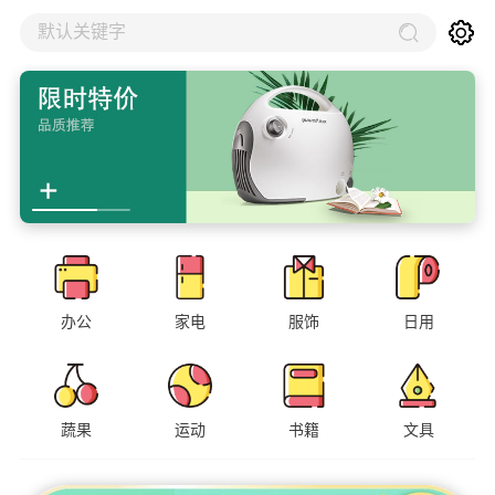
默认关键字
办公
家电
服饰
日用
蔬果
运动
书籍
文具