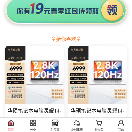
猜你喜欢
华硕笔记本电脑灵耀14-
华硕笔记本电脑灵耀14-
2024 UX3405MA155冰
2024 UX3405MA155夜
川银 oled 智慧轻薄本 会
空蓝 oled 智慧轻薄本 会
7599.00
7699.00
库存100
库存100
首页
分类
供应商
乡村集市
购物车
我的