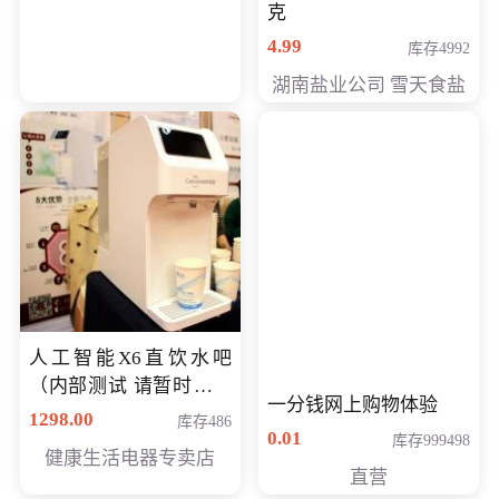
克
4.99
库存4992
湖南盐业公司 雪天食盐
人工智能X6直饮水吧
（内部测试 请暂时不要
一分钱网上购物体验
购买）
1298.00
库存486
0.01
库存999498
健康生活电器专卖店
直营