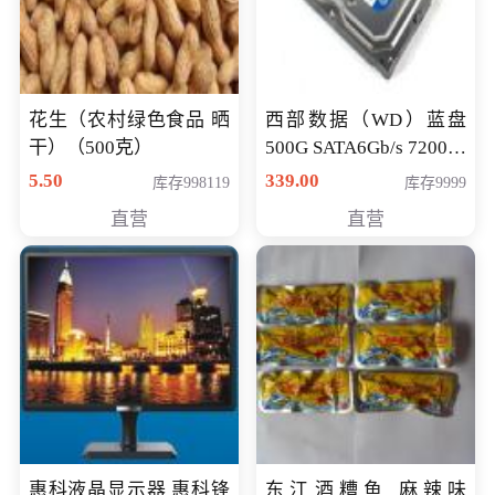
花生（农村绿色食品 晒
西部数据（WD）蓝盘
干）（500克）
500G SATA6Gb/s 7200转
16M 台式机硬盘
5.50
339.00
库存998119
库存9999
(WD5000AAKX)好评近
直营
直营
7万,全球
惠科液晶显示器 惠科锋
东江酒糟鱼 麻辣味