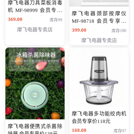
摩飞电器刀具菜板消毒
机 MF-98999 会员专享
摩飞电器颈部按摩仪
价286元
369.00
库存99
MF-98718 会员专享价
299元
摩飞电器专卖店
399.00
库存100
摩飞电器专卖店
摩飞电器多功能绞肉机
会员专享价118元
摩飞电器便携式杀菌除
168.00
库存97
味器 会员专享价138元