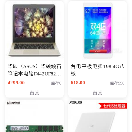
华硕（ASUS）华硕顽石
台电平板电脑T98 4G八
笔记本电脑F442UF8250
核
八代独显轻薄办公商务
4299.00
618.00
库存0
库存996
游戏笔记本 火爆推荐
直营
直营