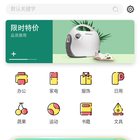
默认关键字
办公
家电
服饰
日用
蔬果
运动
书籍
文具