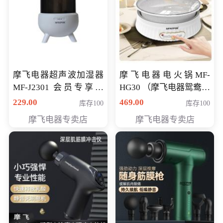
摩飞电器超声波加湿器
摩飞电器电火锅MF-
MF-J2301 会员专享价
HG30 （摩飞电器鸳鸯锅
168元
MF-HG30 ） 会员专享价
229.00
469.00
库存100
库存100
319元
摩飞电器专卖店
摩飞电器专卖店