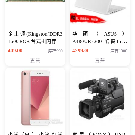
金士顿(Kingston)DDR3
华硕（ASUS）
1600 8GB 台式机内存
A480UR7200 酷睿I5超
薄学生办公游戏独显笔
409.00
4299.00
库存999
库存1000
记本电脑 金色 I5-7200
直营
直营
NV930-2G独
小米（MI） 小米 红米
索尼（SONY）HXR-