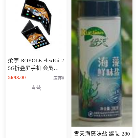
柔宇 ROYOLE FlexPai 2
5G折叠屏手机 会员专享
购买价格 4998元
5698.00
库存0
直营
雪天海藻味盐 罐装 280