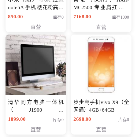
note5A 手机 樱花粉高配
MC2500 专业肩扛式存
版 全网通(3G+32G)
储卡全高清摄录一体机
850.00
7168.00
库存0
库存1000
婚庆 直播 团拜会 专业高
直营
直营
清入门级摄像机
清华同方电脑一体机
步步高手机vivo X9（全
（J1900四
网通）4GB+64GB
核/4G/120G0.8CM厚度
1899.00
2698.00
库存0
库存0
音响/摄像头/WIFI）
直营
直营