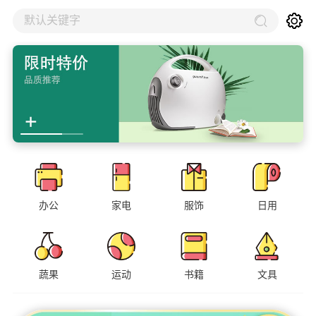
默认关键字
办公
家电
服饰
日用
蔬果
运动
书籍
文具