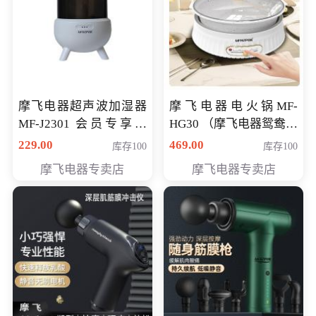
摩飞电器超声波加湿器
摩飞电器电火锅MF-
MF-J2301 会员专享价
HG30 （摩飞电器鸳鸯锅
168元
MF-HG30 ） 会员专享价
229.00
469.00
库存100
库存100
319元
摩飞电器专卖店
摩飞电器专卖店