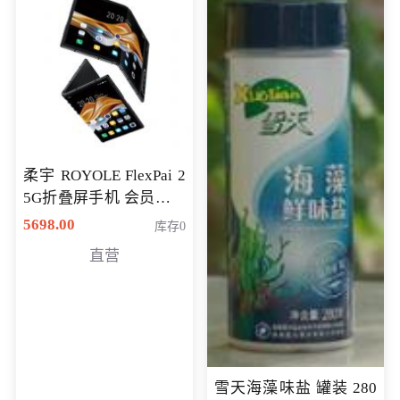
柔宇 ROYOLE FlexPai 2
5G折叠屏手机 会员专享
购买价格 4998元
5698.00
库存0
直营
雪天海藻味盐 罐装 280