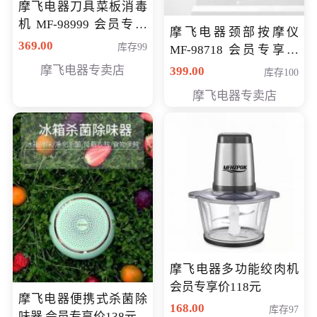
摩飞电器刀具菜板消毒
机 MF-98999 会员专享
摩飞电器颈部按摩仪
价286元
369.00
库存99
MF-98718 会员专享价
299元
摩飞电器专卖店
399.00
库存100
摩飞电器专卖店
摩飞电器多功能绞肉机
会员专享价118元
摩飞电器便携式杀菌除
168.00
库存97
味器 会员专享价138元