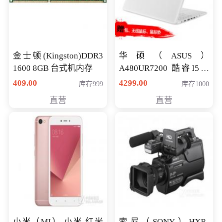
金士顿(Kingston)DDR3
华硕（ASUS）
1600 8GB 台式机内存
A480UR7200 酷睿I5超
薄学生办公游戏独显笔
409.00
4299.00
库存999
库存1000
记本电脑 金色 I5-7200
直营
直营
NV930-2G独
小米（MI） 小米 红米
索尼（SONY）HXR-