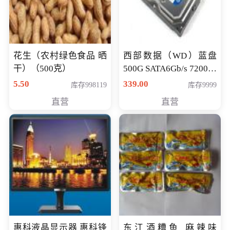
花生（农村绿色食品 晒
西部数据（WD）蓝盘
干）（500克）
500G SATA6Gb/s 7200转
16M 台式机硬盘
5.50
339.00
库存998119
库存9999
(WD5000AAKX)好评近
直营
直营
7万,全球
惠科液晶显示器 惠科锋
东江酒糟鱼 麻辣味