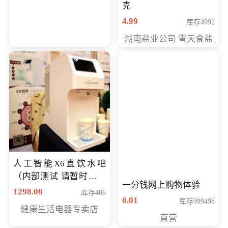
克
4.99
库存4992
湖南盐业公司 雪天食盐
人工智能X6直饮水吧
（内部测试 请暂时不要
一分钱网上购物体验
购买）
1298.00
库存486
0.01
库存999498
健康生活电器专卖店
直营