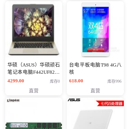
华硕（ASUS）华硕顽石
台电平板电脑T98 4G八
笔记本电脑F442UF8250
核
八代独显轻薄办公商务
4299.00
618.00
库存0
库存996
游戏笔记本 火爆推荐
直营
直营