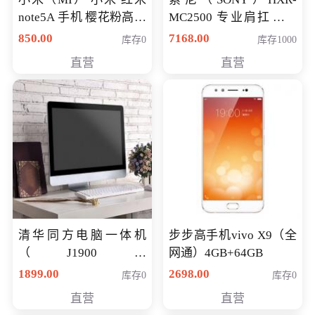
note5A 手机 樱花粉高配
MC2500 专业肩扛式存
版 全网通(3G+32G)
储卡全高清摄录一体机
850.00
7168.00
库存0
库存1000
婚庆 直播 团拜会 专业高
直营
直营
清入门级摄像机
清华同方电脑一体机
步步高手机vivo X9（全
（J1900四
网通）4GB+64GB
核/4G/120G0.8CM厚度
1899.00
2698.00
库存0
库存0
音响/摄像头/WIFI）
直营
直营