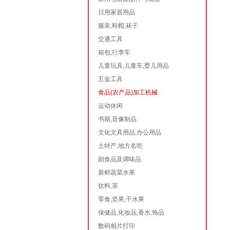
日用家居用品
服装,鞋帽,袜子
交通工具
箱包,行李车
儿童玩具,儿童车,婴儿用品
五金工具
食品(农产品)加工机械
运动休闲
书籍,音像制品
文化文具用品,办公用品
土特产,地方名吃
副食品及调味品
新鲜蔬菜水果
饮料,茶
零食,坚果,干水果
保健品,化妆品,香水,饰品
数码相片打印