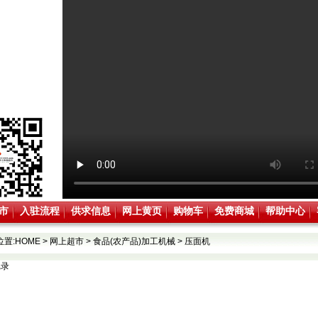
市
入驻流程
供求信息
网上黄页
购物车
免费商城
帮助中心
位置:
HOME
>
网上超市
>
食品(农产品)加工机械
>
压面机
记录