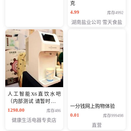
克
4.99
库存4992
湖南盐业公司 雪天食盐
人工智能X6直饮水吧
（内部测试 请暂时不要
一分钱网上购物体验
购买）
1298.00
库存486
0.01
库存999498
健康生活电器专卖店
直营