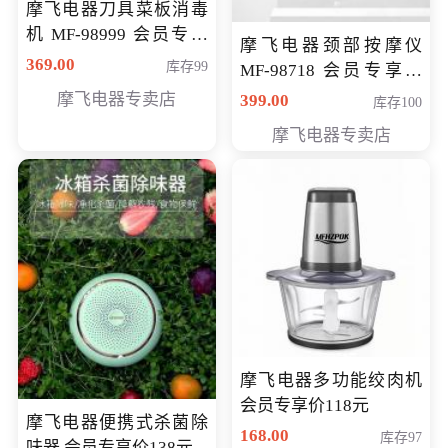
摩飞电器刀具菜板消毒
机 MF-98999 会员专享
摩飞电器颈部按摩仪
价286元
369.00
库存99
MF-98718 会员专享价
299元
摩飞电器专卖店
399.00
库存100
摩飞电器专卖店
摩飞电器多功能绞肉机
会员专享价118元
摩飞电器便携式杀菌除
168.00
库存97
味器 会员专享价138元