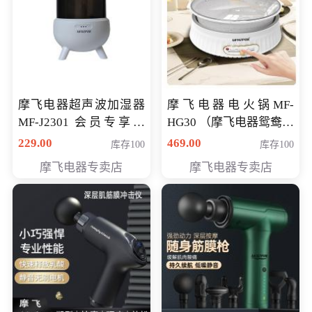
摩飞电器超声波加湿器
摩飞电器电火锅MF-
MF-J2301 会员专享价
HG30 （摩飞电器鸳鸯锅
168元
MF-HG30 ） 会员专享价
229.00
469.00
库存100
库存100
319元
摩飞电器专卖店
摩飞电器专卖店