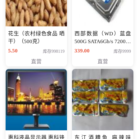
花生（农村绿色食品 晒
西部数据（WD）蓝盘
干）（500克）
500G SATA6Gb/s 7200转
16M 台式机硬盘
5.50
339.00
库存998119
库存9999
(WD5000AAKX)好评近
直营
直营
7万,全球
惠科液晶显示器 惠科锋
东江酒糟鱼 麻辣味