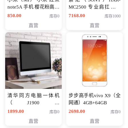
note5A 手机 樱花粉高配
MC2500 专业肩扛式存
版 全网通(3G+32G)
储卡全高清摄录一体机
850.00
7168.00
库存0
库存1000
婚庆 直播 团拜会 专业高
直营
直营
清入门级摄像机
清华同方电脑一体机
步步高手机vivo X9（全
（J1900四
网通）4GB+64GB
核/4G/120G0.8CM厚度
1899.00
2698.00
库存0
库存0
音响/摄像头/WIFI）
直营
直营