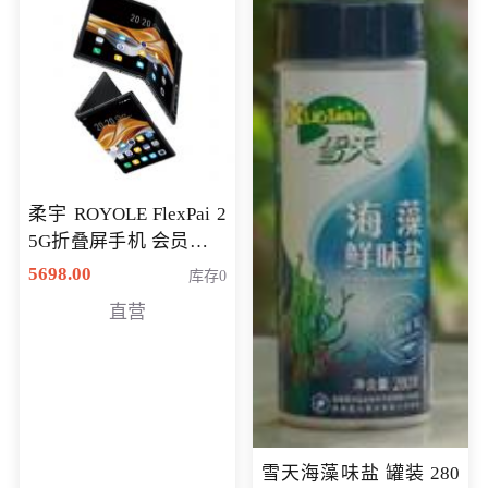
柔宇 ROYOLE FlexPai 2
5G折叠屏手机 会员专享
购买价格 4998元
5698.00
库存0
直营
雪天海藻味盐 罐装 280