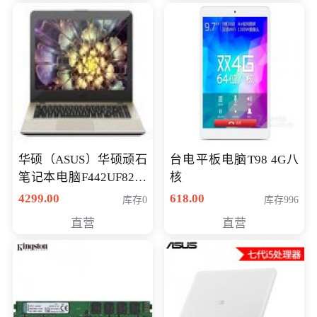
华硕（ASUS）华硕顽石
台电平板电脑T98 4G八
笔记本电脑F442UF8250
核
八代独显轻薄办公商务
4299.00
618.00
库存0
库存996
游戏笔记本 火爆推荐
直营
直营