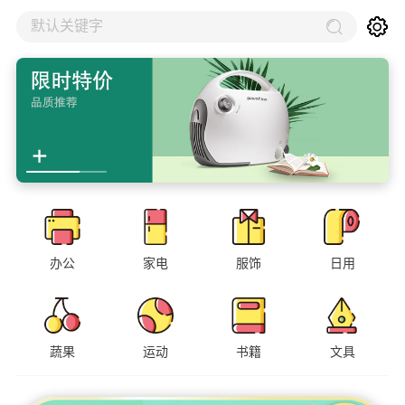
默认关键字
办公
家电
服饰
日用
蔬果
运动
书籍
文具