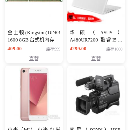
金士顿(Kingston)DDR3
华硕（ASUS）
1600 8GB 台式机内存
A480UR7200 酷睿I5超
薄学生办公游戏独显笔
409.00
4299.00
库存999
库存1000
记本电脑 金色 I5-7200
直营
直营
NV930-2G独
小米（MI） 小米 红米
索尼（SONY）HXR-