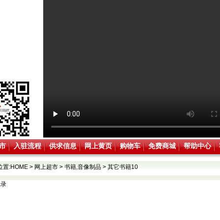
市
入驻流程
供求信息
网上黄页
购物车
免费商城
帮助中心
位置:
HOME
>
网上超市
>
书籍,音像制品
>
其它书籍10
记录