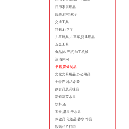
日用家居用品
服装,鞋帽,袜子
交通工具
箱包,行李车
儿童玩具,儿童车,婴儿用品
五金工具
食品(农产品)加工机械
运动休闲
书籍,音像制品
文化文具用品,办公用品
土特产,地方名吃
副食品及调味品
新鲜蔬菜水果
饮料,茶
零食,坚果,干水果
保健品,化妆品,香水,饰品
数码相片打印