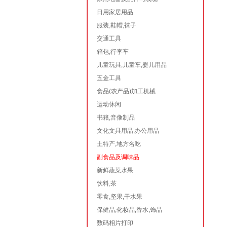
日用家居用品
服装,鞋帽,袜子
交通工具
箱包,行李车
儿童玩具,儿童车,婴儿用品
五金工具
食品(农产品)加工机械
运动休闲
书籍,音像制品
文化文具用品,办公用品
土特产,地方名吃
副食品及调味品
新鲜蔬菜水果
饮料,茶
零食,坚果,干水果
保健品,化妆品,香水,饰品
数码相片打印