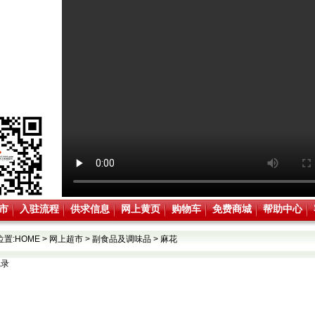
市
入驻流程
供求信息
网上黄页
购物车
免费商城
帮助中心
位置:
HOME
>
网上超市
>
副食品及调味品
>
麻花
记录