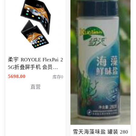
柔宇 ROYOLE FlexPai 2
5G折叠屏手机 会员专享
购买价格 4998元
5698.00
库存0
直营
雪天海藻味盐 罐装 280