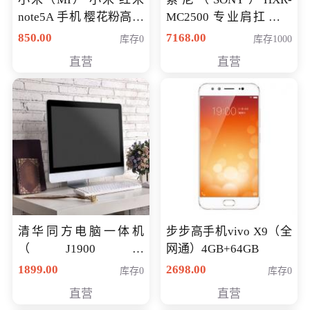
note5A 手机 樱花粉高配
MC2500 专业肩扛式存
版 全网通(3G+32G)
储卡全高清摄录一体机
850.00
7168.00
库存0
库存1000
婚庆 直播 团拜会 专业高
直营
直营
清入门级摄像机
清华同方电脑一体机
步步高手机vivo X9（全
（J1900四
网通）4GB+64GB
核/4G/120G0.8CM厚度
1899.00
2698.00
库存0
库存0
音响/摄像头/WIFI）
直营
直营