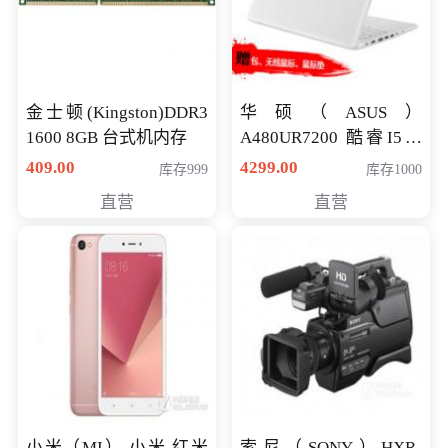
金士顿(Kingston)DDR3
华硕（ASUS）
1600 8GB 台式机内存
A480UR7200 酷睿I5超
薄学生办公游戏独显笔
409.00
4299.00
库存999
库存1000
记本电脑 金色 I5-7200
直营
直营
NV930-2G独
小米（MI） 小米 红米
索尼（SONY）HXR-