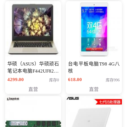
华硕（ASUS）华硕顽石
台电平板电脑T98 4G八
笔记本电脑F442UF8250
核
八代独显轻薄办公商务
4299.00
618.00
库存0
库存996
游戏笔记本 火爆推荐
直营
直营