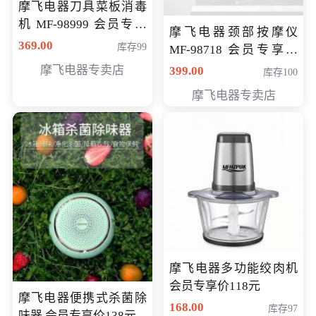
摩飞电器刀具菜板消毒
机 MF-98999 会员专享
摩飞电器颈部按摩仪
价286元
369.00
库存99
MF-98718 会员专享价
299元
摩飞电器专卖店
399.00
库存100
摩飞电器专卖店
摩飞电器多功能绞肉机
会员专享价118元
摩飞电器便携式杀菌除
168.00
库存97
味器 会员专享价138元