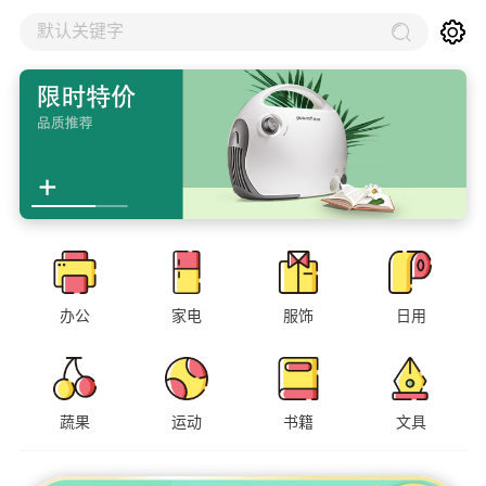
默认关键字
办公
家电
服饰
日用
蔬果
运动
书籍
文具