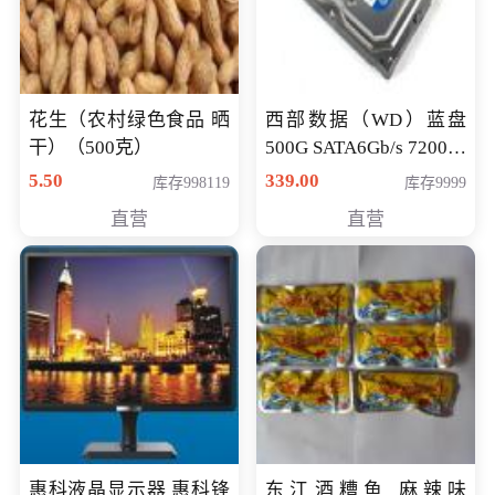
花生（农村绿色食品 晒
西部数据（WD）蓝盘
干）（500克）
500G SATA6Gb/s 7200转
16M 台式机硬盘
5.50
339.00
库存998119
库存9999
(WD5000AAKX)好评近
直营
直营
7万,全球
惠科液晶显示器 惠科锋
东江酒糟鱼 麻辣味