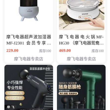
摩飞电器超声波加湿器
摩飞电器电火锅MF-
MF-J2301 会员专享价
HG30 （摩飞电器鸳鸯锅
168元
MF-HG30 ） 会员专享价
229.00
469.00
库存100
库存100
319元
摩飞电器专卖店
摩飞电器专卖店