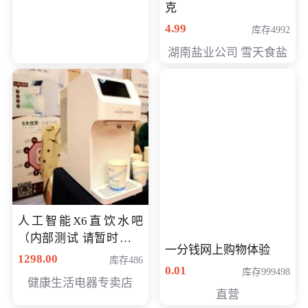
克
4.99
库存4992
湖南盐业公司 雪天食盐
人工智能X6直饮水吧
（内部测试 请暂时不要
一分钱网上购物体验
购买）
1298.00
库存486
0.01
库存999498
健康生活电器专卖店
直营