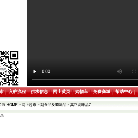
市
入驻流程
供求信息
网上黄页
购物车
免费商城
帮助中心
位置:
HOME
>
网上超市
>
副食品及调味品
>
其它调味品7
记录