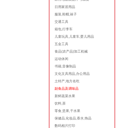
日用家居用品
服装,鞋帽,袜子
交通工具
箱包,行李车
儿童玩具,儿童车,婴儿用品
五金工具
食品(农产品)加工机械
运动休闲
书籍,音像制品
文化文具用品,办公用品
土特产,地方名吃
副食品及调味品
新鲜蔬菜水果
饮料,茶
零食,坚果,干水果
保健品,化妆品,香水,饰品
数码相片打印